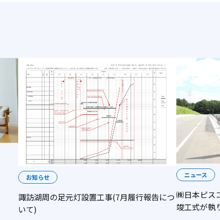
ニュース
お知らせ
㈱日本ピス
諏訪湖周の足元灯設置工事(7月履行報告につ
竣工式が執
いて)